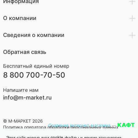
Информация
О компании
Сведения о компании
Обратная связь
Бесплатный единый номер
8 800 700-70-50
Напишите нам
info@m-market.ru
© М-МАРКЕТ 2026
КАФТ
Создание интернет-магазина
—
Политика оператора обработки персональных данных
Этот сайт использует cookie-файлы и другие технологии,