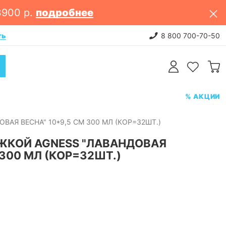
3900 р.
подробнее
ть
НОВИНКИ: постельное белье. 
8 800 700-70-50
% АКЦИИ
АЯ ВЕСНА" 10*9,5 СМ 300 МЛ (КОР=32ШТ.)
ЖКОЙ AGNESS "ЛАВАНДОВАЯ
 300 МЛ (КОР=32ШТ.)