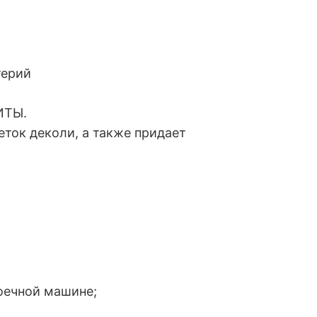
терий
ИТЫ.
еток деколи, а также придает
оечной машине;