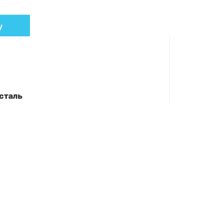
у
сталь