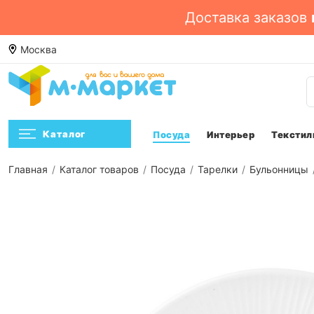
Доставка заказов
ь
Москва
НОВИНКИ: постельное белье. С
Каталог
Посуда
Интерьер
Текстил
Главная
Каталог товаров
Посуда
Тарелки
Бульонницы