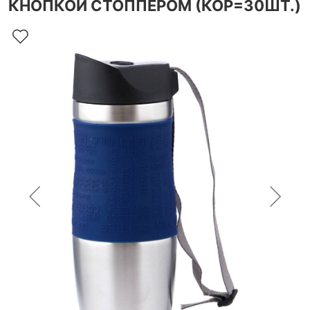
КНОПКОЙ СТОППЕРОМ (КОР=30ШТ.)