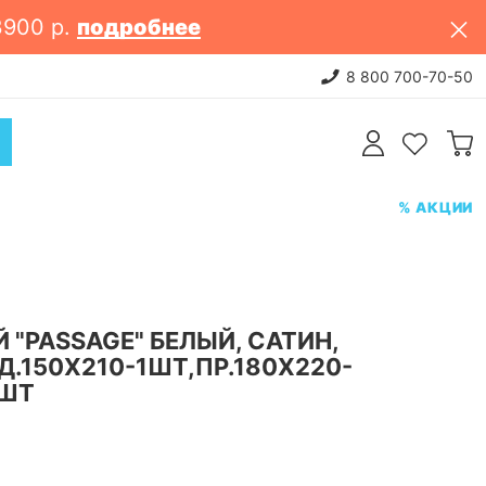
3900 р.
подробнее
реть
НОВИНКИ: постельное белье
8 800 700-70-50
% АКЦИИ
 "PASSAGE" БЕЛЫЙ, САТИН,
Д.150Х210-1ШТ,ПР.180Х220-
2ШТ