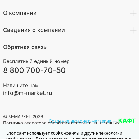
О компании
Сведения о компании
Обратная связь
Бесплатный единый номер
8 800 700-70-50
Напишите нам
info@m-market.ru
© М-МАРКЕТ 2026
КАФТ
Создание интернет-магазина
—
Политика оператора обработки персональных данных
Этот сайт использует cookie-файлы и другие технологии,
чтобы помочь Вам в навигации, а также для предоставления