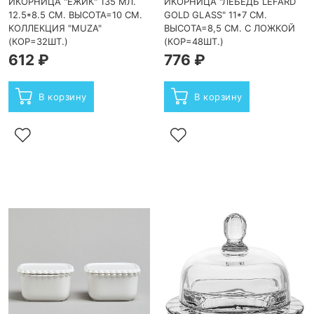
ИКОРНИЦА "ЕЖИК" 135 МЛ.
ИКОРНИЦА "ЛЕБЕДЬ LEFARD
12.5*8.5 СМ. ВЫСОТА=10 СМ.
GOLD GLASS" 11*7 СМ.
КОЛЛЕКЦИЯ "MUZA"
ВЫСОТА=8,5 СМ. С ЛОЖКОЙ
(КОР=32ШТ.)
(КОР=48ШТ.)
612 ₽
776 ₽
В корзину
В корзину