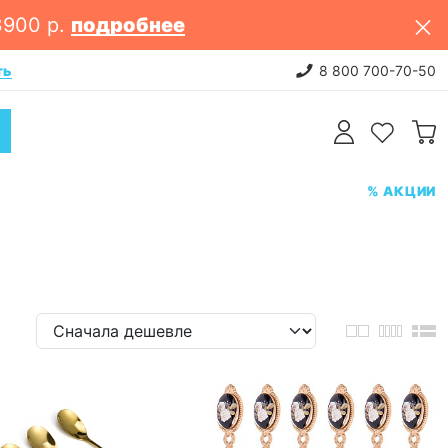
3900 р.
подробнее
ть
НОВИНКИ: постельное белье. 
8 800 700-70-50
% АКЦИИ