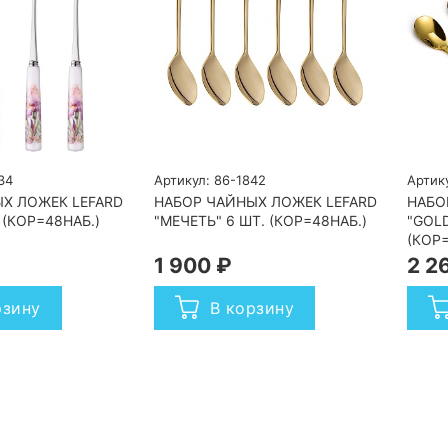
34
Артикул: 86-1842
Артику
Х ЛОЖЕК LEFARD
НАБОР ЧАЙНЫХ ЛОЖЕК LEFARD
НАБО
. (КОР=48НАБ.)
"МЕЧЕТЬ" 6 ШТ. (КОР=48НАБ.)
"GOLD
(КОР=
1 900 ₽
2 2
рзину
В корзину